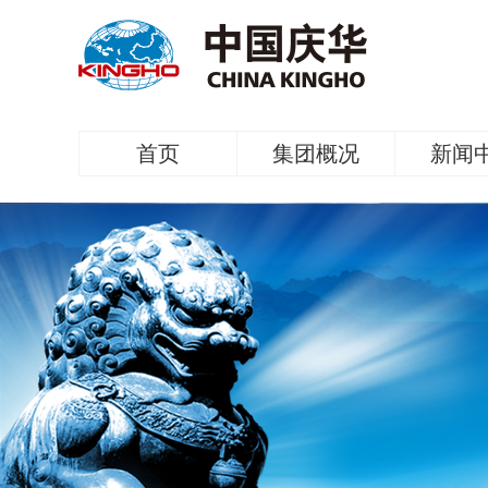
首页
集团概况
新闻