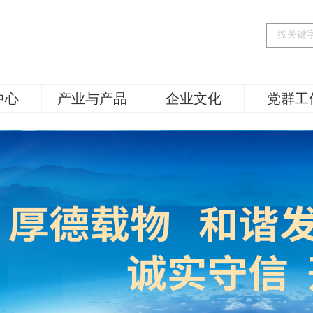
中心
产业与产品
企业文化
党群工